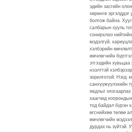
эдийн засгийн олон
хөрөнгө эргэлддэг 
болгож байна. Хуул
салбарын хууль то
сонирхлоо нийтийнх
мэдэлгүй, хариуцл
хэлбэрийн өмчлөлт
өмчлөгчийн бүртгэ
этгээдийн хувьцаа 
нээлттэй хэлбэрээр
зорилготой. Нэгд: 
санхүүжүүлэхийн ту
явдлыг хязгаарлах
хаагчид хоорондын
тод байдал бүрэн 
өгснийхөө төлөө ал
өмчлөгчийн мэдээлл
дурдах нь зүйтэй.