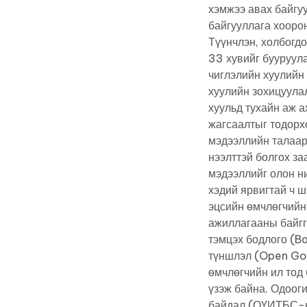
хэмжээ авах байгу
байгууллага хооро
Түүнчлэн, холбогд
33 хувийг бууруул
чиглэлийн хуулийн 
хуулийн зохицуулал
хуульд тухайн аж а
жагсаалтыг тодорхо
мэдээллийн талаар
нээлттэй болгох за
мэдээллийг олон ни
хэдий ярвигтай ч 
эцсийн өмчлөгчийн
ажиллагааны байг
тэмцэх бодлого (B
түншлэл (Open Gov
өмчлөгчийн ил тод
үзэж байна. Одоог
байдал (ОҮИТБС-ын