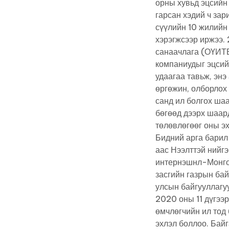
орны хувьд эцсийн 
гарсан хэдий ч зар
сүүлийн 10 жилийн
хэрэгжсээр иржээ.
санаачлага (ОҮИТ
компаниудыг эцсий
удаагаа тавьж, эн
өргөжин, олборлох
санд ил болгох ша
бөгөөд дээрх шаар
төлөвлөгөөг оны э
Бидний арга барил
аас Нээлттэй нийг
интернэшнл-Монгол
засгийн газрын ба
улсын байгууллагу
2020 оны 11 дүгээр
өмчлөгчийн ил тод
эхлэл боллоо. Бай