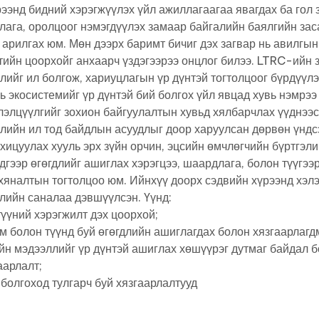
ээнд бидний хэрэгжүүлэх үйл ажиллагаагаа явагдах ба гол 
лага, оролцоог нэмэгдүүлэх замаар байгалийн баялгийн зас
 арилгах юм. Мөн дээрх баримт бичиг дэх загвар нь авилгын 
ийн цоорхойг анхаарч үздэгээрээ онцлог билээ. LTRC-ийн з
лийг ил болгож, хариуцлагын үр дүнтэй тогтолцоог бүрдүүл
 экосистемийг үр дүнтэй бий болгох үйл явцад хувь нэмрээ
лэлцүүлгийг зохион байгуулалтын хувьд хялбарчлах үүднээс
лийн ил тод байдлын асуудлыг доор харуулсан дөрвөн үндсэ
зохицуулах хууль эрх зүйн орчин, эцсийн өмчлөгчийн бүртгэл
эдгээр өгөгдлийг ашиглах хэрэгцээ, шаардлага, болон түүгэ
 хяналтын тогтолцоо юм. Ийнхүү доорх сэдвийн хүрээнд хэл
лийн саналаа дэвшүүлсэн. Үүнд:
түүний хэрэгжилт дэх цоорхой;
м болон түүнд буй өгөгдлийн ашиглагдах болон хязгаарлагд
н мэдээллийг үр дүнтэй ашиглах хөшүүрэг дутмаг байдал бо
аарлалт;
болгоход тулгарч буй хязгаарлалтууд