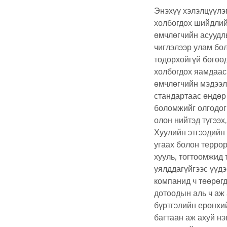
Энэхүү хэлэлцүүлэ
холбогдох шийдлий
өмчлөгчийн асуудлы
чиглэлээр улам бол
тодорхойгүй бөгөөд
холбогдох яамдаас
өмчлөгчийн мэдээл
стандартаас өндөр
боломжийг олгодог 
олон нийтэд түгээх
Хуулийн этгээдийн 
угаах болон террор
хууль, тогтоомжид 
уялддагүйгээс үүдэ
компанид ч төөрөгд
дотоодын аль ч аж
бүртгэлийн ерөнхий
багтаан аж ахуй н