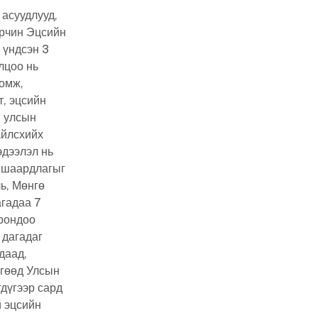
асуудлууд,
орчин Эцсийн
 үндсэн 3
лцоо нь
оомж,
т, эцсийн
н улсын
айлсхийх
эдээлэл нь
х шаардлагыг
ь, Мөнгө
агадаа 7
орондоо
 дагадаг
даад,
өгөөд Улсын
гдүгээр сард
й эцсийн