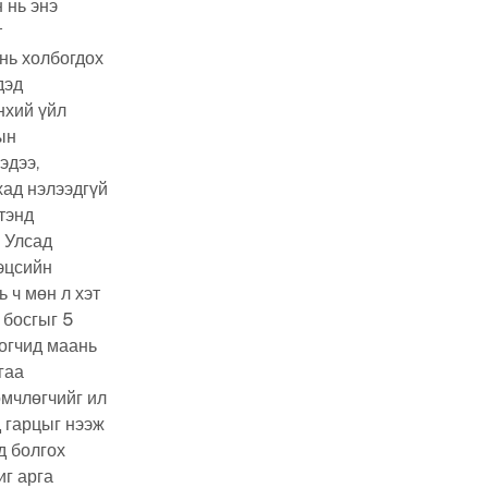
 нь энэ
т
 нь холбогдох
дэд
нхий үйл
ын
эдээ,
хад нэлээдгүй
тэнд
 Улсад
 эцсийн
 ч мөн л хэт
 босгыг 5
цогчид маань
гаа
мчлөгчийг ил
 гарцыг нээж
д болгох
иг арга