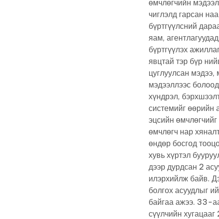
өмчлөгчийн мэдээлл
чиглэлд гарсан на
бүртгүүлсний дараа
яам, агентлагуудад
бүртгүүлэх ажилла
явцтай тэр бүр ний
цуглуулсан мэдээ, 
мэдээллээс болоод
хүндрэл, бэрхшээлт
системийг өөрийн 
эцсийн өмчлөгчийг 
өмчлөгч нар хяналт
өндөр босгод тооц
хувь хүртэл бууруу
дээр дурдсан 2 асу
илэрхийлж байв. Д
болгох асуудлыг и
байгаа ажээ. 33-а
сүүлчийн хугацааг 