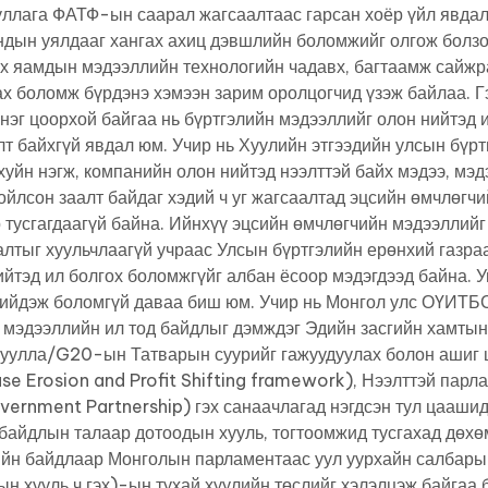
уллага ФАТФ-ын саарал жагсаалтаас гарсан хоёр үйл явдал
ндын уялдааг хангах ахиц дэвшлийн боломжийг олгож болз
ох яамдын мэдээллийн технологийн чадавх, багтаамж сайжр
ах боломж бүрдэнэ хэмээн зарим оролцогчид үзэж байлаа. Г
нэг цоорхой байгаа нь бүртгэлийн мэдээллийг олон нийтэд 
т байхгүй явдал юм. Учир нь Хуулийн этгээдийн улсын бүрт
хуйн нэгж, компанийн олон нийтэд нээлттэй байх мэдээ, мэ
йлсон заалт байдаг хэдий ч уг жагсаалтад эцсийн өмчлөгчи
 тусгагдаагүй байна. Ийнхүү эцсийн өмчлөгчийн мэдээллийг
алтыг хуульчлаагүй учраас Улсын бүртгэлийн ерөнхий газраа
йтэд ил болгох боломжгүйг албан ёсоор мэдэгдээд байна. У
шийдэж боломгүй даваа биш юм. Учир нь Монгол улс ОҮИТБ
 мэдээллийн ил тод байдлыг дэмждэг Эдийн засгийн хамтын
гуулла/G20-ын Татварын суурийг гажуудуулах болон ашиг
ase Erosion and Profit Shifting framework), Нээлттэй пар
ernment Partnership) гэх санаачлагад нэгдсэн тул цаашид
 байдлын талаар дотоодын хууль, тогтоомжид тусгахад дөхө
ийн байдлаар Монголын парламентаас уул уурхайн салбары
 хууль ч гэх)-ын тухай хуулийн төслийг хэлэлцэж байгаа 