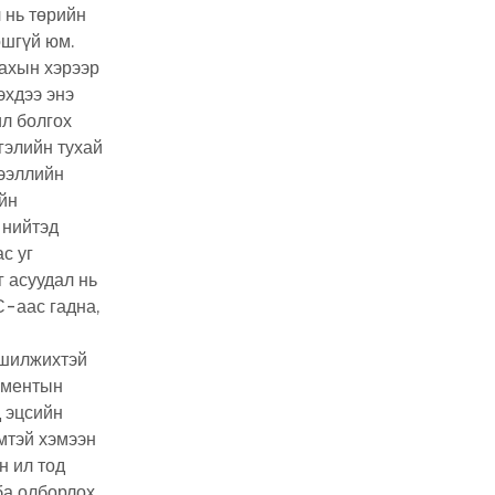
 нь төрийн
ошгүй юм.
ахын хэрээр
эхдээ энэ
ил болгох
гэлийн тухай
дээллийн
йн
 нийтэд
с уг
г асуудал нь
С-аас гадна,
 шилжихтэй
ламентын
 эцсийн
мтэй хэмээн
н ил тод
ба олборлох