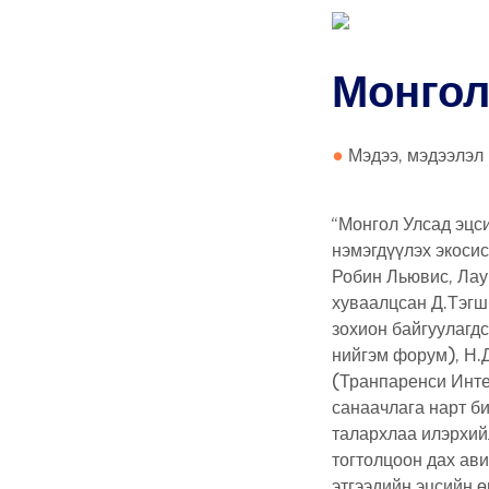
Монгол
өмчлөг
Мэдээ, мэдээлэл
дэмжих
“Монгол Улсад эцс
нэмэгдүүлэх экосис
Робин Льювис, Лау
хуваалцсан Д.Тэгш
зохион байгуулагд
нийгэм форум), Н.
(Транпаренси Инт
санаачлага нарт б
талархлаа илэрхий
тогтолцоон дах ави
этгээдийн эцсийн ө