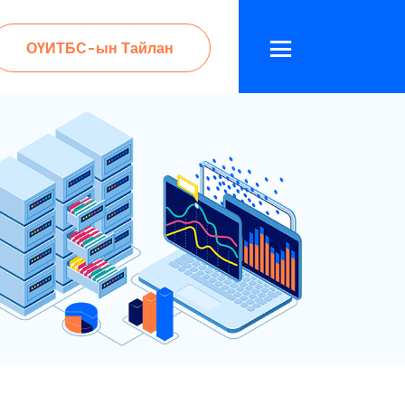
ОҮИТБС-ын Тайлан