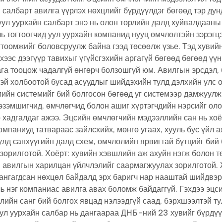
 салбарт авилга үүрлэх нөхцлийг бүрдүүлдэг бөгөөд тэр дун
уул уурхайн салбарт энэ нь олон төрлийн далд хуйвалдааны
ь тогтоогчид уул уурхайн компанид нууц өмчлөлтэйн зэрэгц
гтоомжийг боловсруулж байна гээд төсөөлж үзье. Тэд хувий
ээс дээгүүр тавихыг үгүйсгэхийн аргагүй бөгөөд бөгөөд үүн
ага тооцож чадалгүй өнгөрч болзошгүй юм. Авилгын эрсдэл,
эй холбоотой бусад асуудлыг шийдэхийн тулд дэлхийн улс 
лийн системийг бий болгосон бөгөөд уг системээр дамжуулж
эзэмшигчид, өмчлөгчид болон ашиг хүртэгчдийн нэрсийг оло
 хадгалдаг ажээ. Эцсийн өмчлөгчийн мэдээллийн сан нь хоё
компаниуд татвараас зайлсхийх, мөнгө угаах, хууль бус үйл 
лд санхүүгийн далд схем, өмчлөлийн ярвигтай бүтцийг бий 
 зорилготой. Хоёрт: хувийн хэвшлийн аж ахуйн нэгж болон 
 авилгын харилцан үйлчлэлийг саармагжуулах зорилготой.
хангагдсан нөхцөл байдалд эрх баригч нар нааштай шийдвэр
ь нэг компаниас авилга авах боломж байдаггүй. Гэхдээ эцс
ийн санг бий болгох явцад нэлээдгүй саад, бэрхшээлтэй ту
 Уул уурхайн салбар нь дангаараа ДНБ-ний 23 хувийг бүрдү