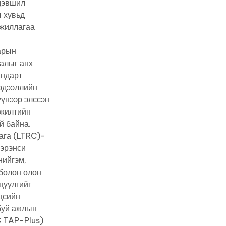
 дэвшил
ы хувьд
ажиллагаа
арын
налыг анх
андарт
эдээллийн
үнээр элссэн
гжилтийн
үй байна.
ага (LTRC)-
пэрэнси
нийгэм,
 болон олон
цүүлгийг
эцсийн
буй ажлын
C TAP-Plus)