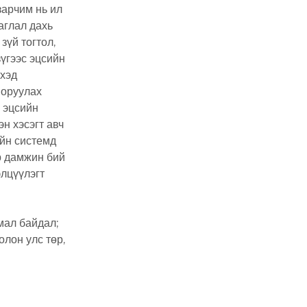
зарчим нь ил
аглал дахь
зүй тогтол,
үгээс эцсийн
эхэд
 оруулах
 эцсийн
н хэсэгт авч
ийн системд
эр дамжин бий
элцүүлэгт
мал байдал;
лон улс төр,