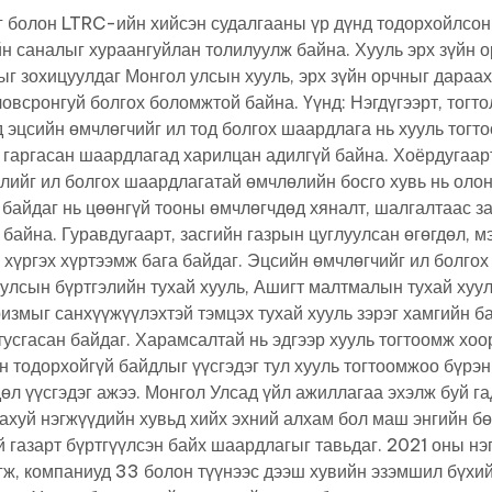
г болон LTRC-ийн хийсэн судалгааны үр дүнд тодорхойлсон 
н саналыг хураангуйлан толилуулж байна. Хууль эрх зүйн 
г зохицуулдаг Монгол улсын хууль, эрх зүйн орчныг дараах
овсронгуй болгох боломжтой байна. Үүнд: Нэгдүгээрт, тогто
 эцсийн өмчлөгчийг ил тод болгох шаардлага нь хууль тогт
 гаргасан шаардлагад харилцан адилгүй байна. Хоёрдугаар
лийг ил болгох шаардлагатай өмчлөлийн босго хувь нь оло
 байдаг нь цөөнгүй тооны өмчлөгчдөд хяналт, шалгалтаас з
байна. Гуравдугаарт, засгийн газрын цуглуулсан өгөгдөл, м
, хүргэх хүртээмж бага байдаг. Эцсийн өмчлөгчийг ил болго
улсын бүртгэлийн тухай хууль, Ашигт малтмалын тухай хуул
измыг санхүүжүүлэхтэй тэмцэх тухай хууль зэрэг хамгийн б
тусгасан байдаг. Харамсалтай нь эдгээр хууль тогтоомж хо
н тодорхойгүй байдлыг үүсгэдэг тул хууль тогтоомжоо бүрэн
өл үүсгэдэг ажээ. Монгол Улсад үйл ажиллагаа эхэлж буй га
 ахуй нэгжүүдийн хувьд хийх эхний алхам бол маш энгийн б
 газарт бүртгүүлсэн байх шаардлагыг тавьдаг. 2021 оны нэ
эгж, компаниуд 33 болон түүнээс дээш хувийн эзэмшил бүхи