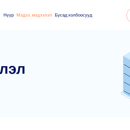
Нүүр
Мэдээ, мэдээлэл
Бусад холбоосууд
элэл