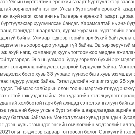
ээ Улсын бүртгэлтийн ерөнхий газарт бүртгүүлэхээр заасан
аштай өөрчлөлтийн нэг юм. Улсын бүртгэлийн ерөнхий газар
 аж ахуй нэгж, компани нь Татварын ерөнхий газарт, дараа
 бүртгүүлэхээр хуульчилсан байдаг. Харамсалтай нь энэ бүг
гаанд тавигддаг шаардлага, дүрэм журам нь бүртгэлийн ерө
цдэггүй байна. Улмаар тэдгээр төрийн эрх бүхий байгууллаг
мэдээлэл нь хоорондоо уялддаггүй байна. Эдгээр зөрүүтэй м
 аж ахуй нэгж, компаниуд хууль тогтоомжоо мөрдөн ажилла
эй тулгардаг. Энэ нь улмаар буруу зорилго бүхий эрх мэдэл
ашиг сонирхолд нийцүүлэх цоорхой бүрдүүлж байна. Монгол
мэдээлэх босго хувь 33 учраас түүнээс бага хувь эзэмшдэг
аас гадуур үлдэж байна. Гэтэл дэлхийн жишиг гэгдэх 25 хувь
огддог. Тиймээс салбарын олон тооны мэргэжилтнүүд энэхүү
лах ёстой гэж үздэг байна. Энэ удаагийн хэлэлцүүлэгт орол
удалтай холбоотой гарч буй ахицад сэтгэл хангалуун байгаа
ээд түвшний буюу улсын бүртгэлийн шаардлагадаа эцсийн ө
йнхүү багтааж байгаа нь Монгол улсын хувьд цаашдын бусад
ас дээш хувь эзэмшдэг эцсийн өмчлөгчийн мэдээллийг ил то
2021 оны нэгдүгээр сараар тогтоосон болон Санхүүгийн хор