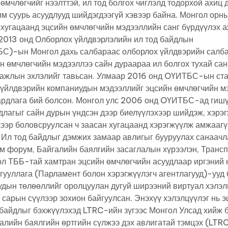
өмчлөгчийг нээлттэй, ил тод болгох чиглэлд тодорхой ахиц
им суурь асуудлууд шийдэгдээгүй хэвээр байна. Монгол орн
 хугацаанд эцсийн өмчлөгчийн мэдээллийн санг бүрдүүлэх 
 2013 онд Олборлох үйлдвэрлэлийн ил тод байдлын
БС)-ын Монгол дахь салбараас олборлох үйлдвэрийн салб
н өмчлөгчийн мэдээллээ сайн дураараа ил болгох тухай са
э ажлын эхлэлийг тавьсан. Улмаар 2016 онд OҮИТБС-ын ст
 үйлдвэрийн компаниудын мэдээллийг эцсийн өмчлөгчийн м
ардлага бий болсон. Монгол улс 2006 онд OҮИТБС-ад гишү
длагыг сайн дурын үндсэн дээр биелүүлэхээр шийдэж, хэрэ
хээр боловсруулсан ч заасан хугацаанд хэрэгжүүлж амжааг
 Ил тод байдлыг дэмжих замаар авлигыг бууруулах санаачл
эм форум, Байгалийн баялгийн засаглалын хүрээлэн, Транс
 ТББ-тай хамтран эцсийн өмчлөгчийн асуудлаар иргэний 
йгууллага (Парламент болон хэрэгжүүлэгч агентлагууд)-ууд
удын төлөөллийг оролцуулан дугуй ширээний виртуал хэлэл
 сарын сүүлээр зохион байгуулсан. Энэхүү хэлэлцүүлэг нь 
 байдлыг бэхжүүлэхэд LTRC-ийн зүгээс Монгол Улсад хийж 
галийн баялгийн өртгийн сүлжээ дэх авлигатай тэмцэх (LTR