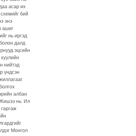
даа асар их
 схемийг бий
ээ энэ
н ашиг
ийг нь иргэд
 болон далд
орнууд эцсийн
 хуулийн
н нийтэд
р үндсэн
ажиллагааг
болгох
төрийн албан
 Жишээ нь: Ил
 гаргаж
ийн
лгардгийг
үлдэг Монгол