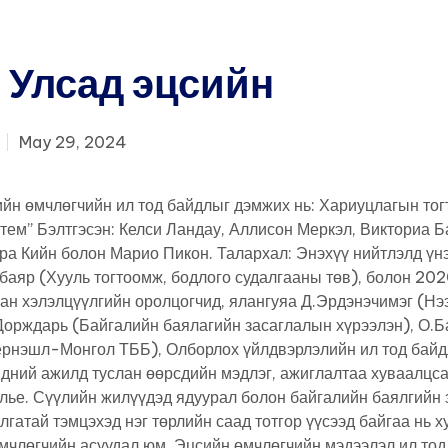
 Улсад эцсийн
чийн ил тод байдлыг
May 29, 2024
 нь
ийн өмчлөгчийн ил тод байдлыг дэмжих нь: Хариуцлагын тог
тем” Бэлтгэсэн: Келси Ландау, Аллисон Меркэл, Викториа Б
ра Кийн болон Марио Пикон. Талархал: Энэхүү нийтлэлд үн
баяр (Хууль тогтоомж, бодлого судалгааны төв), болон 202
сан хэлэлцүүлгийн оролцогчид, ялангуяа Д.Эрдэнэчимэг (Нэ
Дорждарь (Байгалийн баялагийн засаглалын хүрээлэн), О.Б
ернэшл-Монгол ТББ), Олборлох үйлдвэрлэлийн ил тод бай
идний ажилд туслан өөрсдийн мэдлэг, ажиглалтаа хуваалцс
лье. Сүүлийн жилүүдэд ядуурал болон байгалийн баялгийн
лгатай тэмцэхэд нэг төрлийн саад тотгор үүсээд байгаа нь 
мчлөгчийн асуудал юм. Эцсийн өмчлөгчийн мэдээлэл ил тод 