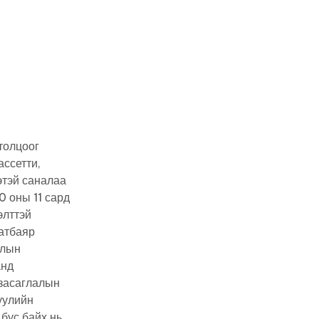
толцоог
ассетти,
этэй саналаа
0 оны 11 сард
элттэй
атбаяр
длын
анд
 засаглалын
хуулийн
бус байх нь