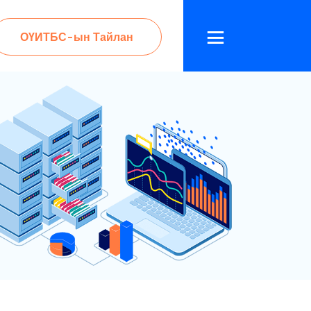
ОҮИТБС-ын Тайлан