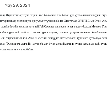
он дэлхий дахины сай
May 29, 2024
га
пин, Индонези зэрэг улс газрын тос, байгалийн хий болон уул уурхайн компаниудын эц
айн туршлагаар дэлхийн улс орнуудыг түүчээлж байна. Энэ талаар ОҮИТБС-ын Олон улс
далайн бүсийн захирал хатагтай
Гей Орденес өнгөрсөн пүрэв гарагт болсон Монгол Улс
чийн мэдээллийг ил болгох ажлыг урагшлуулах, дэмжлэг үзүүлэх зорилготой вебинарын
н Үндэсний зөвлөл, Ажлын хэсгийн гишүүдэд мэдээлэл өгч, туршлага хуваалцах олон
вьсан
"Эцсийн өмчлөгчийн ил тод байдал буюу дэлхий дахины хүчин чармайлт, сайн турш
бүрэн эхээр нь хүргэж байна.