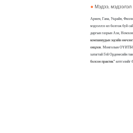
болгос
Мэдээ, мэдээлэл
туршла
Армен, Гана, Украйн, Филли
мэдээллээ ил болгож буй с
даргын газрын Ази, Номхон 
компаниудын эцсийн өмчлөг
онцлов.
Монголын ОҮИТБС-ы
хатагтай Гей Орденесийн та
болсон практик"
илтгэлийг 