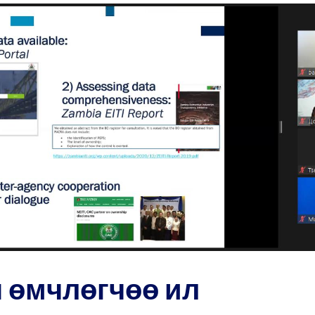
 өмчлөгчөө ил