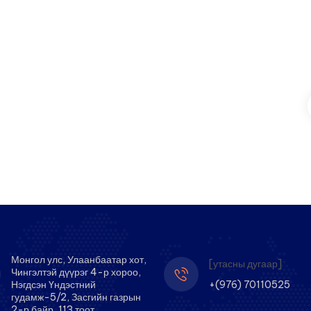
Монгол улс, Улаанбаатар хот,
[утасны дугаар]
Чингэлтэй дүүрэг 4-р хороо,
Нэгдсэн Үндэстний
+(976) 70110525
гудамж-5/2, Засгийн газрын
2-р байр, 113 тоот