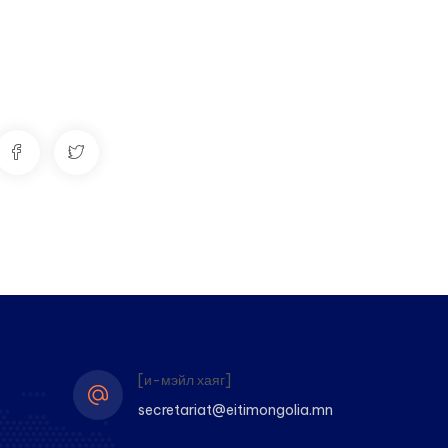
[и-мэйл хаяг]
secretariat@eitimongolia.mn